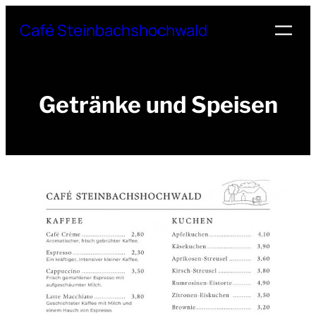
Zum
Café Steinbachshochwald
Inhalt
springen
Getränke und Speisen